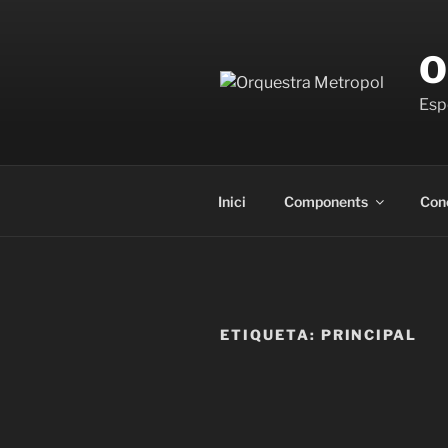
Vés
al
O
contingut
Espe
Inici
Components
Con
ETIQUETA:
PRINCIPAL