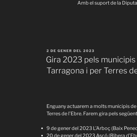
Amb el suport de la Diput
PUBLICAT
2 DE GENER DEL 2023
A
Gira 2023 pels municipi
Tarragona i per Terres de
Enguany actuarem a molts municipis de
Terres de l’Ebre. Farem gira pels següen
9 de gener del 2023 L’Arboç (Baix Pene
20 de gener del 2023 Ascó (Ribera d’Eb