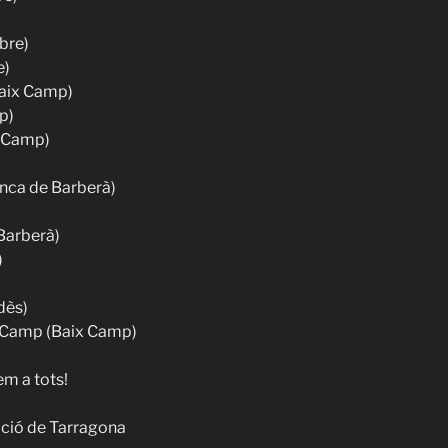
bre)
e)
Baix Camp)
p)
x Camp)
onca de Barberà)
 Barberà)
)
dès)
l Camp (Baix Camp)
em a tots!
ació de Tarragona