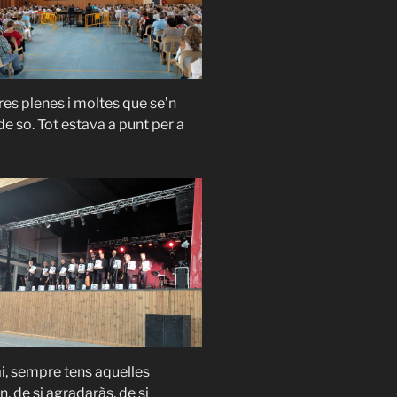
ires plenes i moltes que se’n
de so. Tot estava a punt per a
ai, sempre tens aquelles
, de si agradaràs, de si