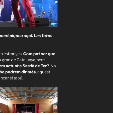
tament piqueu
aquí
. Les fotos
en estranyes.
Com pot ser que
és gran de Catalunya, sent
m actuat a Sarrià de Ter
? No
 ho podrem dir més
, aquest
car el tabú.