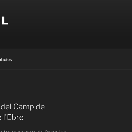
OL
tícies
s del Camp de
 l’Ebre