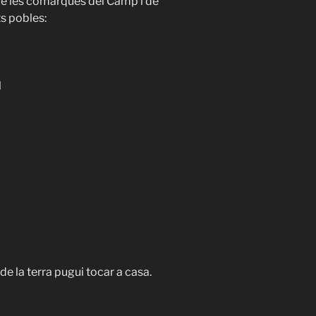
e les comarques del Camp i de
ts pobles:
l
 la terra pugui tocar a casa.