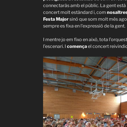
connectaràs amb el públic. La gent està
concert molt estàndard i, com
nosaltres
Festa Major
sinó que som molt més ago
sempre es fixa en l’expressió de la gent.
I mentre jo em fixo en això, tota l’orques
l’escenari. I
comença
el concert reivindic