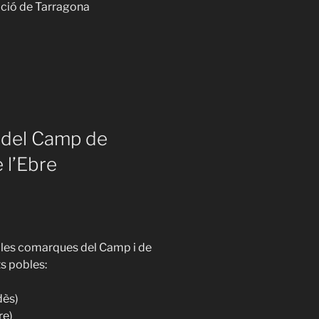
ació de Tarragona
s del Camp de
 l’Ebre
 les comarques del Camp i de
ts pobles:
dès)
re)