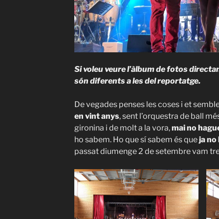
Si voleu veure l’àlbum de fotos direc
són diferents a les del reportatge.
De vegades penses les coses i et sembl
en vint anys
, sent l’orquestra de ball m
gironina i de molt a la vora,
mai no hague
ho sabem. Ho que sí sabem és que
ja no
passat diumenge 2 de setembre vam tren