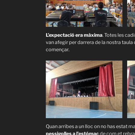
L’expectació era màxima
. Totes les cad
van afegir per darrera de la nostra taula 
començar.
Quan arribes a un lloc on no has estat m
pessigolles a l’estómac
de com et rebran