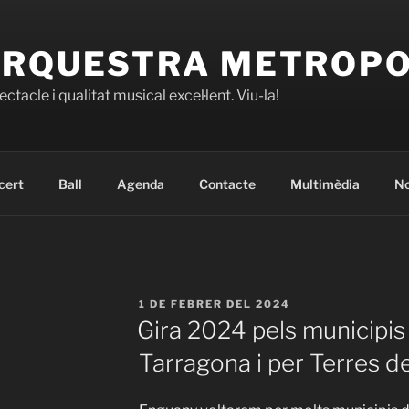
RQUESTRA METROP
ctacle i qualitat musical excel·lent. Viu-la!
cert
Ball
Agenda
Contacte
Multimèdia
No
PUBLICAT
1 DE FEBRER DEL 2024
A
Gira 2024 pels municipi
Tarragona i per Terres de