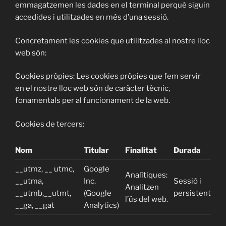
emmagatzemen les dades en el terminal perquè siguin
accedides i utilitzades en més d’una sessió.
Concretament les cookies que utilitzades al nostre lloc
web són:
Cookies pròpies:
Les cookies pròpies que fem servir
en el nostre lloc web són de caràcter tècnic,
fonamentals per al funcionament de la web.
Cookies de tercers:
Nom
Titular
Finalitat
Durada
__utmz, __ utmc,
Google
Analítiques:
__utma,
Inc.
Sessió i
Analitzen
__utmb,__utmt,
(Google
persistent
l’ús del web.
__ga, __gat
Analytics)