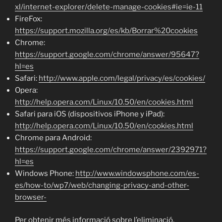
xl/internet-explorer/delete-manage-cookies#ie=ie-11
FireFox:
https://support.mozilla.org/es/kb/Borrar%20cookies
Chrome:
https://support.google.com/chrome/answer/95647?
hl=es
Safari:
http://www.apple.com/legal/privacy/es/cookies/
Opera:
http://help.opera.com/Linux/10.50/en/cookies.html
Safari para iOS (dispositivos iPhone y iPad):
http://help.opera.com/Linux/10.50/en/cookies.html
Chrome para Android:
https://support.google.com/chrome/answer/2392971?
hl=es
Windows Phone:
http://www.windowsphone.com/es-
es/how-to/wp7/web/changing-privacy-and-other-
browser-
Per obtenir més informació sobre l’eliminació,