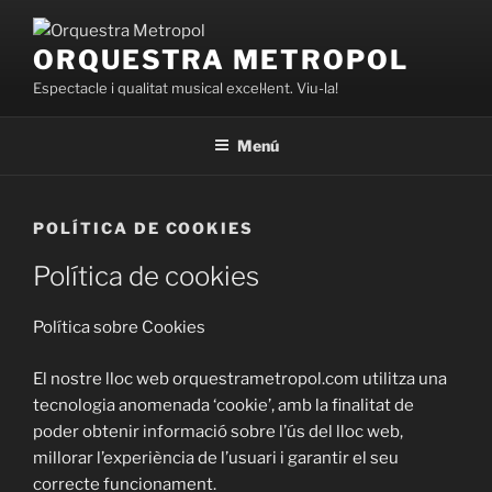
Vés
al
ORQUESTRA METROPOL
contingut
Espectacle i qualitat musical excel·lent. Viu-la!
Menú
POLÍTICA DE COOKIES
Política de cookies
Política sobre Cookies
El nostre lloc web orquestrametropol.com utilitza una
tecnologia anomenada ‘cookie’, amb la finalitat de
poder obtenir informació sobre l’ús del lloc web,
millorar l’experiència de l’usuari i garantir el seu
correcte funcionament.