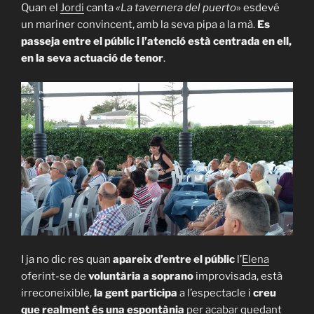
Quan el
Jordi
canta
«La tavernera del puerto
» esdevé
un mariner convincent, amb la seva pipa a la mà.
Es
passeja entre el públic i l’atenció està centrada en ell,
en la seva actuació de tenor
.
I ja no dic res quan
apareix d’entre el públic
l’
Elena
oferint-se de
voluntària a soprano
improvisada, està
irreconeixible,
la gent participa
a l’espectacle i
creu
que realment és una espontània
per acabar quedant