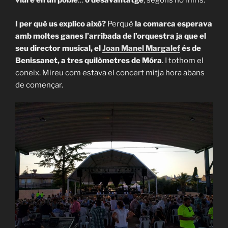
viure en un poble
…
o desavantatge
, segons ho miris.
I per què us explico això?
Perquè
la comarca esperava
amb moltes ganes l’arribada de l’orquestra ja que el
seu director musical, el
Joan Manel Margalef
és de
Benissanet, a tres quilòmetres de Móra
. I tothom el
coneix. Mireu com estava el concert mitja hora abans
de començar.