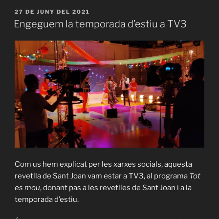
PUBLICAT
27 DE JUNY DEL 2021
A
Engeguem la temporada d’estiu a TV3
Com us hem explicat per les xarxes socials, aquesta
revetlla de Sant Joan vam estar a TV3, al programa
Tot
es mou
, donant pas a les revetlles de Sant Joan i a la
temporada d’estiu.