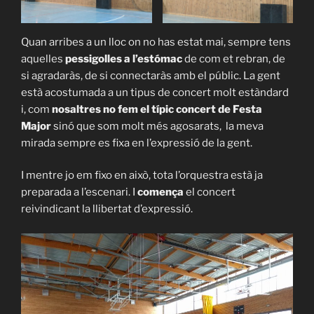
Quan arribes a un lloc on no has estat mai, sempre tens
aquelles
pessigolles a l’estómac
de com et rebran, de
si agradaràs, de si connectaràs amb el públic. La gent
està acostumada a un tipus de concert molt estàndard
i, com
nosaltres no fem el típic concert de Festa
Major
sinó que som molt més agosarats, la meva
mirada sempre es fixa en l’expressió de la gent.
I mentre jo em fixo en això, tota l’orquestra està ja
preparada a l’escenari. I
comença
el concert
reivindicant la llibertat d’expressió.