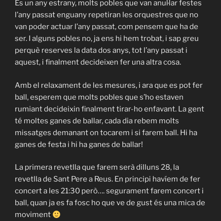
És un any estrany, molts pobles que van anul·lar festes
l’any passat enguany repetiran les orquestres que no
van poder actuar l’any passat, com pensem que ha de
ser. I alguns pobles no, ja ens hi hem trobat, i sap greu
perquè reserves la data dos anys, tot l’any passat i
aquest, i finalment decideixen fer una altra cosa.
Amb el relaxament de les mesures, i ara que es pot fer
ball, esperem que molts pobles que s’ho estaven
rumiant decideixin finalment tirar-ho enfavant. La gent
té moltes ganes de ballar, cada dia rebem molts
missatges demanant on tocarem i si farem ball. Hi ha
ganes de festa i hi ha ganes de ballar!
La primera revetlla que farem serà dilluns 28, la
revetlla de Sant Pere a Reus. En principi havíem de fer
concert a les 21:30 però…. segurament farem concert i
ball, quan ja es fa fosc ho que ve de gust és una mica de
moviment