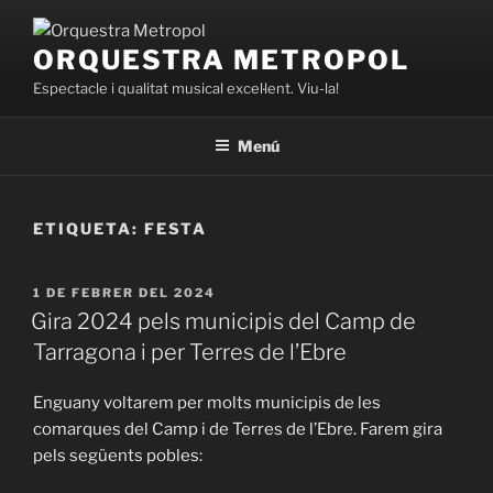
Vés
al
ORQUESTRA METROPOL
contingut
Espectacle i qualitat musical excel·lent. Viu-la!
Menú
ETIQUETA:
FESTA
PUBLICAT
1 DE FEBRER DEL 2024
A
Gira 2024 pels municipis del Camp de
Tarragona i per Terres de l’Ebre
Enguany voltarem per molts municipis de les
comarques del Camp i de Terres de l’Ebre. Farem gira
pels següents pobles: