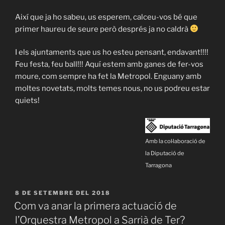
Així que ja ho sabeu, us esperem, calceu-vos bé que
primer haureu de seure però després ja no caldrà
I els ajuntaments que us ho esteu pensant, endavant!!!!
Feu festa, feu ball!!! Aquí estem amb ganes de fer-vos
moure, com sempre ha fet la Metropol. Enguany amb
moltes novetats, molts temes nous, no us podreu estar
quiets!
Amb la col·laboració de
la Diputació de
Tarragona
PUBLICAT
8 DE SETEMBRE DEL 2018
A
Com va anar la primera actuació de
l’Orquestra Metropol a Sarrià de Ter?