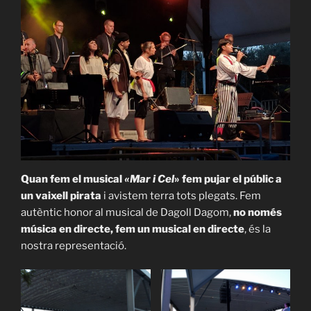
Quan fem el musical
«Mar i
Cel
» fem pujar el públic a
un vaixell pirata
i avistem terra tots plegats. Fem
autèntic honor al musical de Dagoll Dagom,
no només
música en directe, fem un musical en directe
, és la
nostra representació.