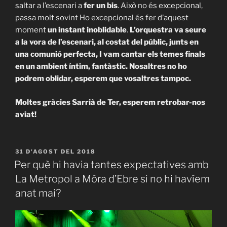
saltar a l’escenari a
fer un bis
. Això no és excepcional,
passa molt sovint Ho excepcional és fer d’aquest
moment
un instant inoblidable
.
L’orquestra va seure
a la vora de l’escenari, al costat del públic, junts en
una comunió perfecta, I vam cantar els temes finals
en un ambient íntim, fantàstic. Nosaltres no ho
podrem oblidar, esperem que vosaltres tampoc.
Moltes gràcies Sarrià de Ter, esperem retrobar-nos
aviat!
PUBLICAT
31 D'AGOST DEL 2018
A
Per què hi havia tantes expectatives amb
La Metropol a Móra d’Ebre si no hi havíem
anat mai?