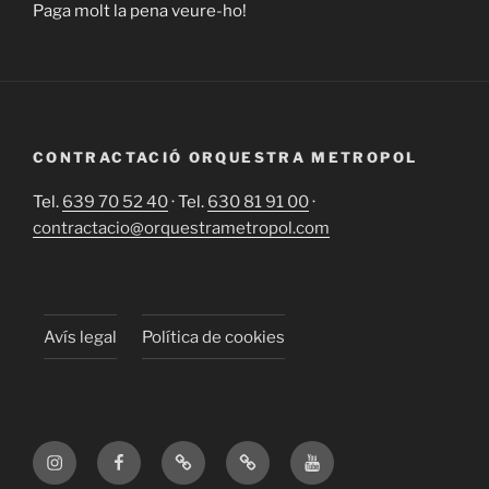
Paga molt la pena veure-ho!
CONTRACTACIÓ ORQUESTRA METROPOL
Tel.
639 70 52 40
· Tel.
630 81 91 00
·
contractacio@orquestrametropol.com
Avís legal
Política de cookies
Instagram
Facebook
X
TikTok
YouTube