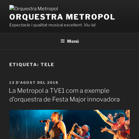
Vés
al
ORQUESTRA METROPOL
contingut
Espectacle i qualitat musical excel·lent. Viu-la!
Menú
ETIQUETA:
TELE
PUBLICAT
13 D'AGOST DEL 2018
A
La Metropol a TVE1 com a exemple
d’orquestra de Festa Major innovadora