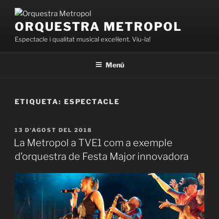
Vés
al
ORQUESTRA METROPOL
contingut
Espectacle i qualitat musical excel·lent. Viu-la!
Menú
ETIQUETA:
ESPECTACLE
PUBLICAT
13 D'AGOST DEL 2018
A
La Metropol a TVE1 com a exemple
d’orquestra de Festa Major innovadora