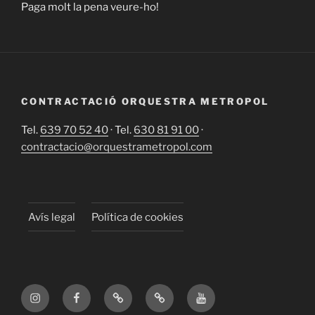
Paga molt la pena veure-ho!
CONTRACTACIÓ ORQUESTRA METROPOL
Tel.
639 70 52 40
· Tel.
630 81 91 00
·
contractacio@orquestrametropol.com
Avís legal
Política de cookies
Instagram
Facebook
X
TikTok
YouTube