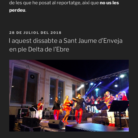
de les que he posat al reportatge, així que
no us les
perdeu
.
PUBLICAT
28 DE JULIOL DEL 2018
A
I aquest dissabte a Sant Jaume d’Enveja
en ple Delta de l’Ebre