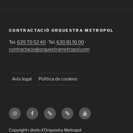
CONTRACTACIÓ ORQUESTRA METROPOL
Tel.
639 70 52 40
· Tel.
630 81 91 00
·
contractacio@orquestrametropol.com
Avís legal
Política de cookies
Instagram
Facebook
X
TikTok
YouTube
Copyright i drets d'Orquestra Metropol