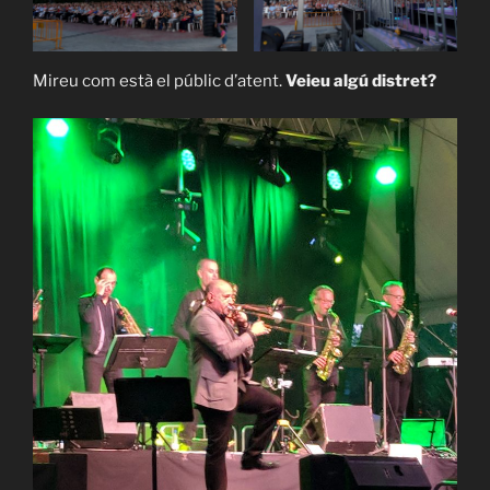
Mireu com està el públic d’atent.
Veieu algú distret?