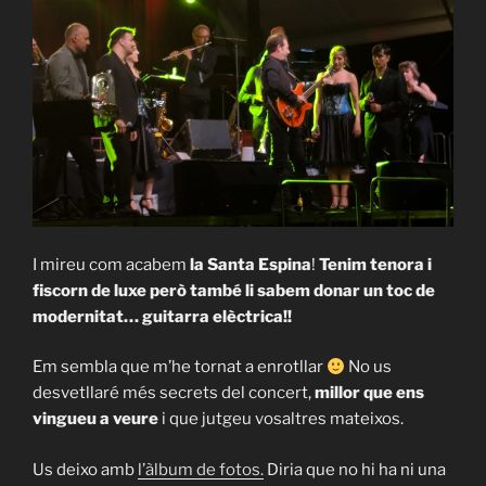
I mireu com acabem
la Santa Espina
!
Tenim tenora i
fiscorn de luxe però també li sabem donar un toc de
modernitat… guitarra elèctrica!!
Em sembla que m’he tornat a enrotllar
No us
desvetllaré més secrets del concert,
millor que ens
vingueu a veure
i que jutgeu vosaltres mateixos.
Us deixo amb
l’àlbum de fotos.
Diria que no hi ha ni una