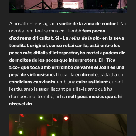
A nosaltres ens agrada
sortir de la zona de confort
. No
només fem teatre musical, també
fem peces
d’extrema dificultat. Si «
La reina de la nit»
en la seva
tonalitat original, sense rebaixar-la, està entre les
peces més difícils d’interpretar, ho mateix podem dir
de moltes de les peces que interpretem. El «
Tico
tico
» que toca amb el trombó de vares el Joan és una
peça de virtuosisme.
I tocar-la
en directe
, cada dia en
condicions canviants
, amb una
calor asfixiant
durant
l’estiu, amb la
suor
lliscant pels llavis amb què ha
d’embocar el trombó, hi ha
molt pocs músics que s’hi
atreveixin
.