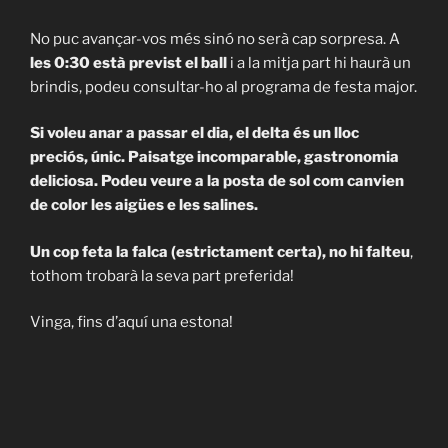
No puc avançar-vos més sinó no serà cap sorpresa. A
les 0:30 està previst el ball
i a la mitja part hi haurà un
brindis, podeu consultar-ho al programa de festa major.
Si voleu anar a passar el dia, el delta és un lloc
preciós, únic. Paisatge incomparable, gastronomia
deliciosa. Podeu veure a la posta de sol com canvien
de color les aigües e les salines.
Un cop feta la falca (estrictament certa), no hi falteu
,
tothom trobarà la seva part preferida!
Vinga, fins d’aquí una estona!