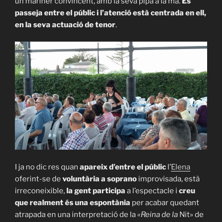
un mariner convincent, amb la seva pipa a la mà.
Es
passeja entre el públic i l’atenció està centrada en ell,
en la seva actuació de tenor
.
I ja no dic res quan
apareix d’entre el públic
l’
Elena
oferint-se de
voluntària a soprano
improvisada, està
irreconeixible,
la gent participa
a l’espectacle i
creu
que realment és una espontània
per acabar quedant
atrapada en una interpretació de la
«Reina de la
Nit» de