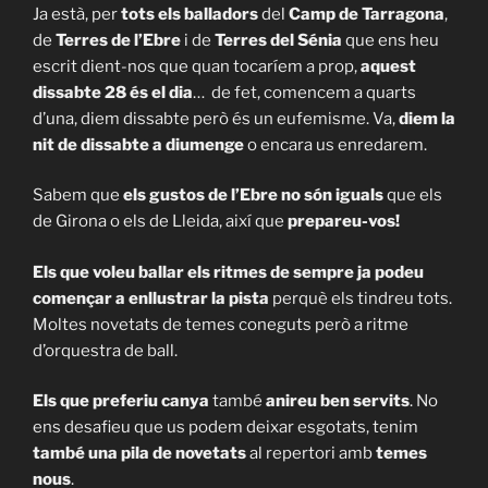
Ja està, per
tots els balladors
del
Camp de Tarragona
,
de
Terres de l’Ebre
i de
Terres del Sénia
que ens heu
escrit dient-nos que quan tocaríem a prop,
aquest
dissabte 28 és el dia
… de fet, comencem a quarts
d’una, diem dissabte però és un eufemisme. Va,
diem la
nit de dissabte a diumenge
o encara us enredarem.
Sabem que
els gustos de l’Ebre no són iguals
que els
de Girona o els de Lleida, així que
prepareu-vos!
Els que voleu ballar els ritmes de sempre ja podeu
començar a enllustrar la pista
perquè els tindreu tots.
Moltes novetats de temes coneguts però a ritme
d’orquestra de ball.
Els que preferiu canya
també
anireu ben servits
. No
ens desafieu que us podem deixar esgotats, tenim
també una pila de novetats
al repertori amb
temes
nous
.