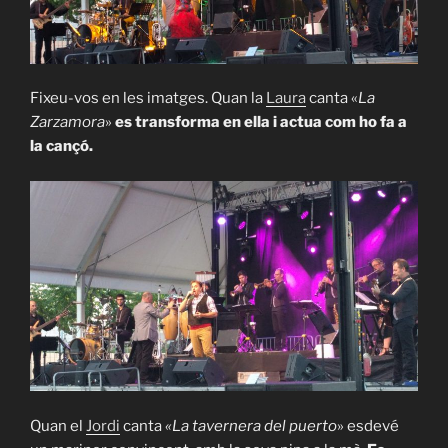
Fixeu-vos en les imatges. Quan la
Laura
canta «
La
Zarzamora
»
es transforma en ella i actua com ho fa a
la cançó.
Quan el
Jordi
canta
«La tavernera del puerto
» esdevé