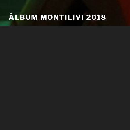
ÀLBUM MONTILIVI 2018
Menú
ÀLBUM MONTILIVI 2018
Deixa un comentari
L'adreça electrònica no es publicarà.
Els camps
necessaris estan marcats amb
*
Comentari
*