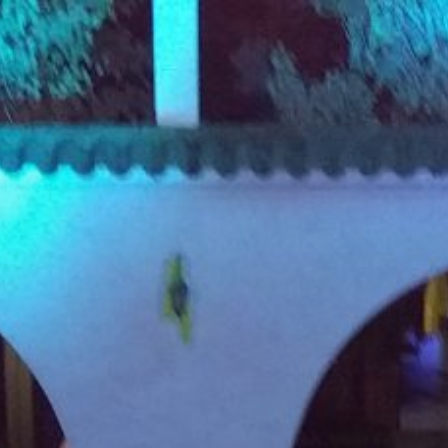
Vés
al
contingut