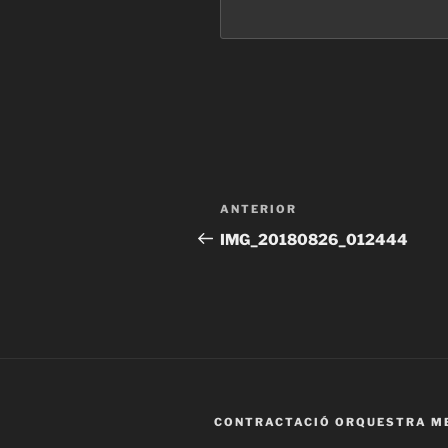
Navegació
Entrada
ANTERIOR
d'entrades
anterior
IMG_20180826_012444
CONTRACTACIÓ ORQUESTRA M