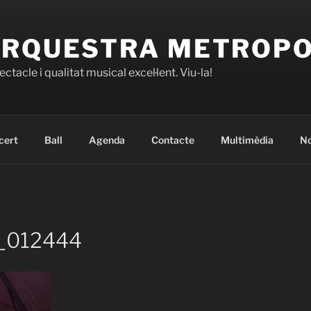
RQUESTRA METROP
ctacle i qualitat musical excel·lent. Viu-la!
cert
Ball
Agenda
Contacte
Multimèdia
No
_012444