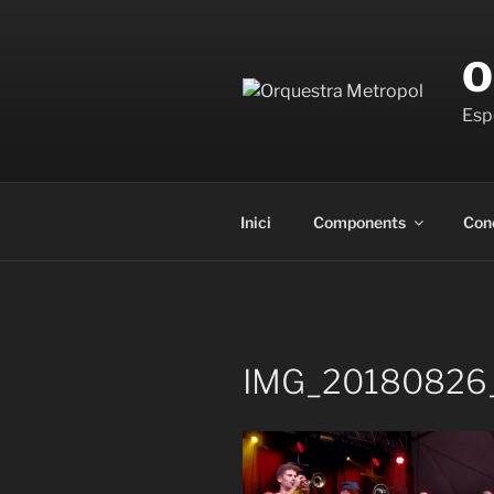
Vés
al
O
contingut
Espe
Inici
Components
Con
IMG_20180826