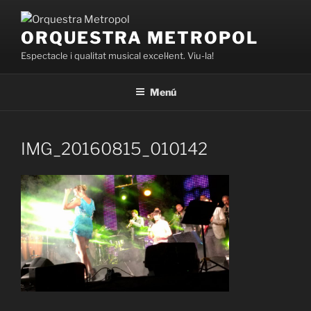
Vés
al
ORQUESTRA METROPOL
contingut
Espectacle i qualitat musical excel·lent. Viu-la!
Menú
IMG_20160815_010142