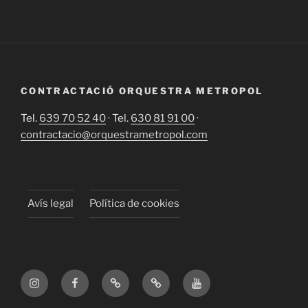
CONTRACTACIÓ ORQUESTRA METROPOL
Tel.
639 70 52 40
· Tel.
630 81 91 00
·
contractacio@orquestrametropol.com
Avís legal
Política de cookies
Instagram
Facebook
X
TikTok
YouTube