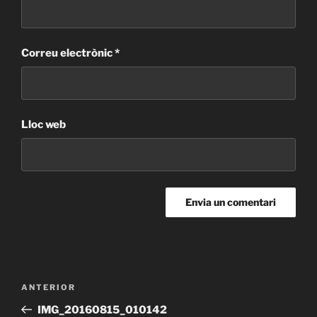
Correu electrònic
*
Lloc web
Navegació
Entrada
ANTERIOR
d'entrades
anterior
IMG_20160815_010142