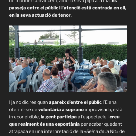
un mariner convincent, amb la seva pipa a la mà.
Es
passeja entre el públic i l’atenció està centrada en ell,
en la seva actuació de tenor
.
I ja no dic res quan
apareix d’entre el públic
l’
Elena
oferint-se de
voluntària a soprano
improvisada, està
irreconeixible,
la gent participa
a l’espectacle i
creu
que realment és una espontània
per acabar quedant
atrapada en una interpretació de la
«Reina de la
Nit» de