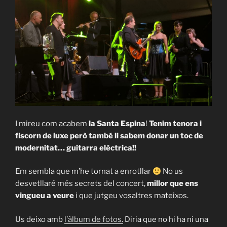
I mireu com acabem
la Santa Espina
!
Tenim tenora i
fiscorn de luxe però també li sabem donar un toc de
modernitat… guitarra elèctrica!!
Em sembla que m’he tornat a enrotllar
No us
desvetllaré més secrets del concert,
millor que ens
vingueu a veure
i que jutgeu vosaltres mateixos.
Us deixo amb
l’àlbum de fotos.
Diria que no hi ha ni una