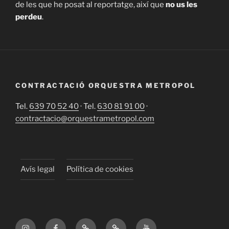
de les que he posat al reportatge, així que
no us les
perdeu
.
CONTRACTACIÓ ORQUESTRA METROPOL
Tel.
639 70 52 40
· Tel.
630 81 91 00
·
contractacio@orquestrametropol.com
Avís legal
Política de cookies
Instagram
Facebook
X
TikTok
YouTube