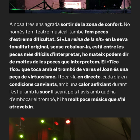
A nosaltres ens agrada
sortir de la zona de confort
. No
només fem teatre musical, també
fem peces
d’extrema dificultat. Si «
La reina de la nit»
en la seva
tonalitat original, sense rebaixar-la, està entre les
peces més difícils d’interpretar, ho mateix podem dir
de moltes de les peces que interpretem. El «
Tico
tico
» que toca amb el trombó de vares el Joan és una
peça de virtuosisme.
I tocar-la
en directe
, cada dia en
condicions canviants
, amb una
calor asfixiant
durant
l’estiu, amb la
suor
lliscant pels llavis amb què ha
d’embocar el trombó, hi ha
molt pocs músics que s’hi
atreveixin
.