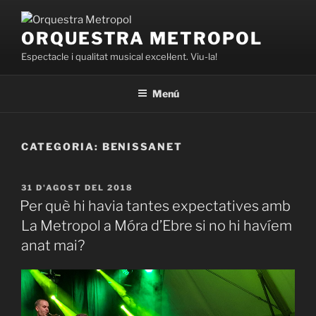
Vés
al
ORQUESTRA METROPOL
contingut
Espectacle i qualitat musical excel·lent. Viu-la!
Menú
CATEGORIA:
BENISSANET
PUBLICAT
31 D'AGOST DEL 2018
A
Per què hi havia tantes expectatives amb
La Metropol a Móra d’Ebre si no hi havíem
anat mai?