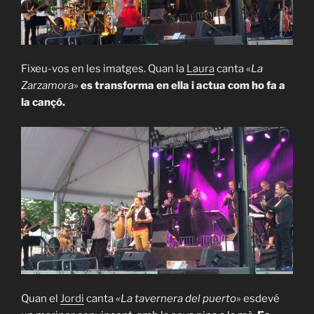
Fixeu-vos en les imatges. Quan la
Laura
canta «
La
Zarzamora
»
es transforma en ella i actua com ho fa a
la cançó.
Quan el
Jordi
canta
«La tavernera del puerto
» esdevé