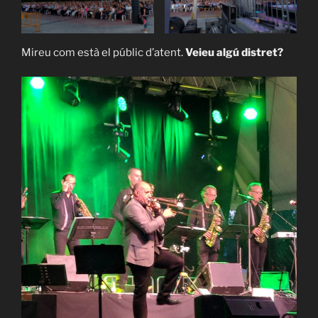
Mireu com està el públic d’atent.
Veieu algú distret?