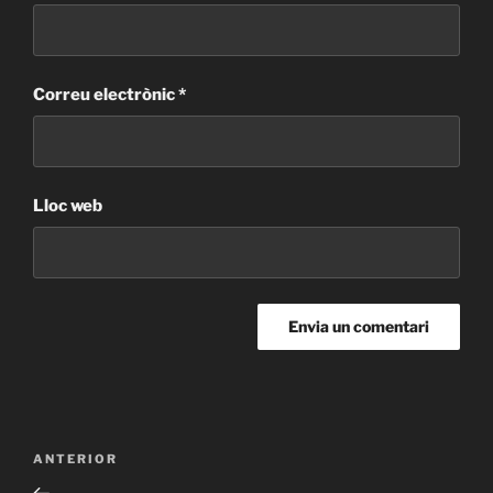
Correu electrònic
*
Lloc web
Navegació
Entrada
ANTERIOR
d'entrades
anterior