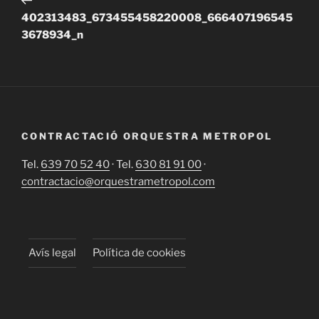
402313483_673455458220008_666407196545
3678934_n
CONTRACTACIÓ ORQUESTRA METROPOL
Tel.
639 70 52 40
· Tel.
630 81 91 00
·
contractacio@orquestrametropol.com
Avís legal
Política de cookies