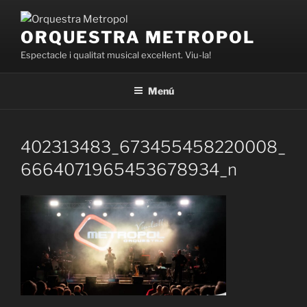
Vés
al
ORQUESTRA METROPOL
contingut
Espectacle i qualitat musical excel·lent. Viu-la!
Menú
402313483_673455458220008_
6664071965453678934_n