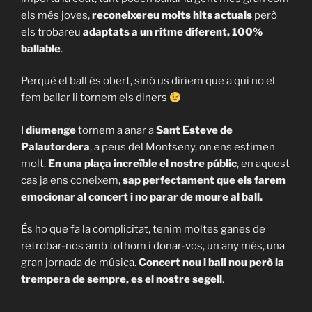
els més joves,
reconeixereu molts hits actuals
però
els trobareu
adaptats a un ritme diferent, 100%
ballable
.
Perquè el ball és obert, sinó us diríem que a qui no el
fem ballar li tornem els diners
I
diumenge
tornem a anar a
Sant Esteve de
Palautordera
, a peus del Montseny, on ens estimen
molt.
En una plaça increïble
el nostre públic
, en aquest
cas ja ens coneixem,
sap perfectament que els farem
emocionar al concert i no parar de moure al ball.
És ho que fa la complicitat, tenim moltes ganes de
retrobar-nos amb tothom i donar-vos, un any més, una
gran jornada de música.
Concert nou i ball nou però
la
trempera de sempre, es el nostre segell
.