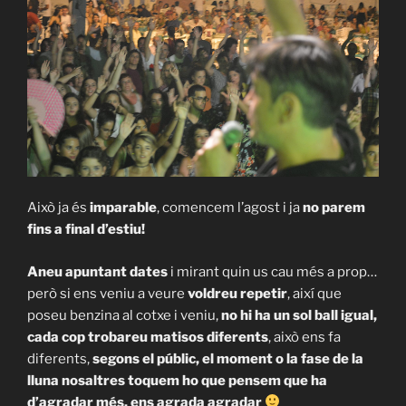
Això ja és
imparable
, comencem l’agost i ja
no parem
fins a final d’estiu!
Aneu apuntant dates
i mirant quin us cau més a prop…
però si ens veniu a veure
voldreu repetir
, així que
poseu benzina al cotxe i veniu,
no hi ha un sol ball igual,
cada cop trobareu matisos diferents
, això ens fa
diferents,
segons el públic, el moment o la fase de la
lluna nosaltres toquem ho que pensem que ha
d’agradar més
, ens agrada agradar