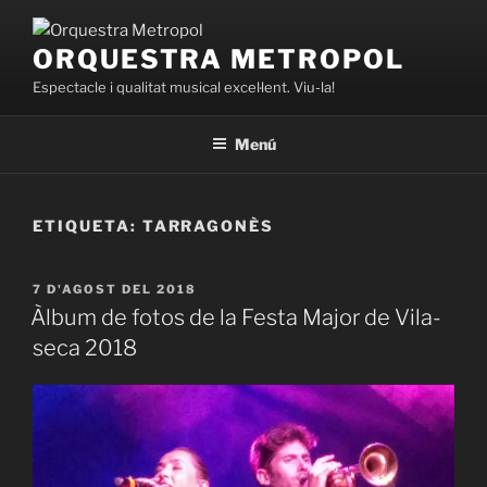
Vés
al
ORQUESTRA METROPOL
contingut
Espectacle i qualitat musical excel·lent. Viu-la!
Menú
ETIQUETA:
TARRAGONÈS
PUBLICAT
7 D'AGOST DEL 2018
A
Àlbum de fotos de la Festa Major de Vila-
seca 2018