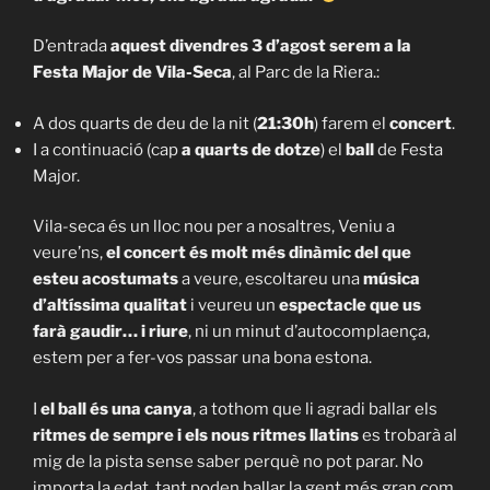
D’entrada
aquest divendres 3 d’agost serem a la
Festa Major de Vila-Seca
, al Parc de la Riera.:
A dos quarts de deu de la nit (
21:30h
) farem el
concert
.
I a continuació (cap
a quarts de dotze
) el
ball
de Festa
Major.
Vila-seca és un lloc nou per a nosaltres, Veniu a
veure’ns,
el concert és molt més dinàmic del que
esteu acostumats
a veure, escoltareu una
música
d’altíssima qualitat
i veureu un
espectacle que us
farà gaudir… i riure
, ni un minut d’autocomplaença,
estem per a fer-vos passar una bona estona.
I
el ball és una canya
, a tothom que li agradi ballar els
ritmes de sempre i els nous ritmes llatins
es trobarà al
mig de la pista sense saber perquè no pot parar. No
importa la edat, tant poden ballar la gent més gran com