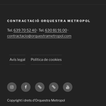
CONTRACTACIÓ ORQUESTRA METROPOL
Tel.
639 70 52 40
· Tel.
630 81 91 00
·
contractacio@orquestrametropol.com
Avís legal
Política de cookies
Instagram
Facebook
X
TikTok
YouTube
Copyright i drets d'Orquestra Metropol