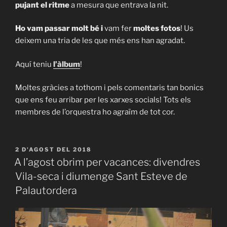
pujant el ritme
a mesura que entrava la nit.
Ho vam passar molt bé i
vam fer
moltes fotos
! Us
deixem una tria de les que més ens han agradat.
Aquí teniu
l’àlbum
!
Moltes gràcies a tothom i pels comentaris tan bonics
que ens feu arribar per les xarxes socials! Tots els
membres de l’orquestra ho agraïm de tot cor.
PUBLICAT
2 D'AGOST DEL 2018
A
A l’agost obrim per vacances: divendres
Vila-seca i diumenge Sant Esteve de
Palautordera