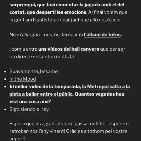
sorprengui, que faci comentar la jugada amb el del
costat, que desperti les emocions
. Al final volem que
la gent surti satisfeta i desitjant que allò no s’acabi.
No m’allargaré més, us deixo amb
l’àlbum de fotos
.
I com a extra
uns vídeos del ball canyers
que per ser
en directe se senten molts bé:
Suavemente, bésame
In the Mood
El millor vídeo de la temporada,
la Metropol salta a la
pista a ballar entre el públic
. Quantes vegades heu
vist una cosa així?
Sigo siendo el rey
Espero que us agradi, ho vam passa molt bé i esperem
retrobar-nos l’any vinent! Gràcies a tothom pel vostre
suport!