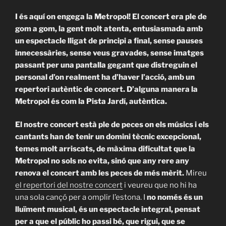
I és aquí on engega la Metropol! El concert era ple de
gom a gom, la gent molt atenta, entusiasmada amb
un espectacle lligat de principi a final, sense pauses
innecessàries, sense veus gravades, sense imatges
passant per una pantalla gegant que distreguin el
personal d’on realment ha d’haver l’acció, amb un
repertori autèntic de concert. D’alguna manera la
Metropol és com la Pista Jardí, autèntica.
El nostre concert està ple de peces on els músics i els
cantants han de tenir un domini tècnic excepcional,
temes molt arriscats, de màxima dificultat que la
Metropol no sols no evita, sinó que any rere any
renova el concert amb les peces de més mèrit.
Mireu
el repertori del nostre concert
i veureu que no hi ha
una sola cançó per a omplir l’estona. I
no només és un
lluïment musical, és un espectacle integral, pensat
per a que el públic ho passi bé, que rigui, que se