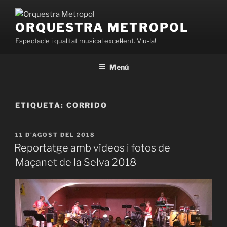
Vés
al
ORQUESTRA METROPOL
contingut
Espectacle i qualitat musical excel·lent. Viu-la!
Menú
ETIQUETA:
CORRIDO
PUBLICAT
11 D'AGOST DEL 2018
A
Reportatge amb vídeos i fotos de
Maçanet de la Selva 2018