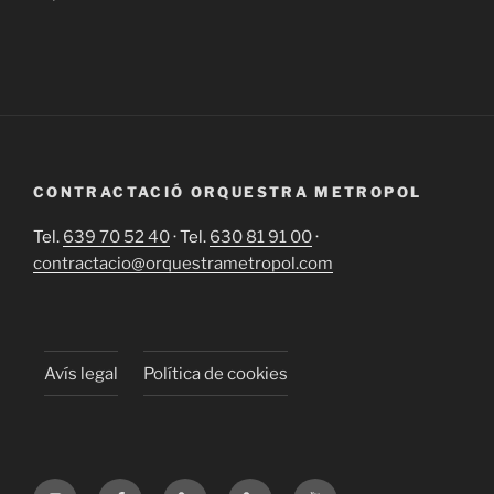
CONTRACTACIÓ ORQUESTRA METROPOL
Tel.
639 70 52 40
· Tel.
630 81 91 00
·
contractacio@orquestrametropol.com
Avís legal
Política de cookies
Instagram
Facebook
X
TikTok
YouTube