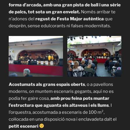
forma d’arcada, amb una gran pista de ball i una sèrie
de palcs, tot sota un gran envelat.
Només arribar te
n’adones del
regust de Festa Major autèntica
que
desprèn, sense edulcorants ni falses modernitats.
Acostumats als grans espais oberts
, o a pavellons
moderns, on muntem escenaris gegants, aquí no es
podia fer gaire cosa,
amb prou feina pots muntar
l’estructura que aguanta els altaveus i els llums
. I
l’orquestra, acostumada a escenaris de 100 m²,
col·locada en una disposició nova i enclavadeta dalt el
petit escenari