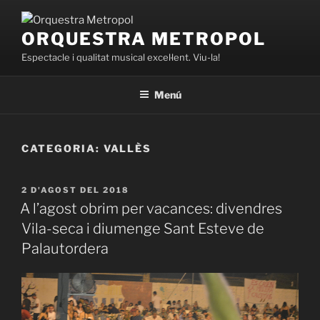
Vés
al
ORQUESTRA METROPOL
contingut
Espectacle i qualitat musical excel·lent. Viu-la!
Menú
CATEGORIA:
VALLÈS
PUBLICAT
2 D'AGOST DEL 2018
A
A l’agost obrim per vacances: divendres
Vila-seca i diumenge Sant Esteve de
Palautordera