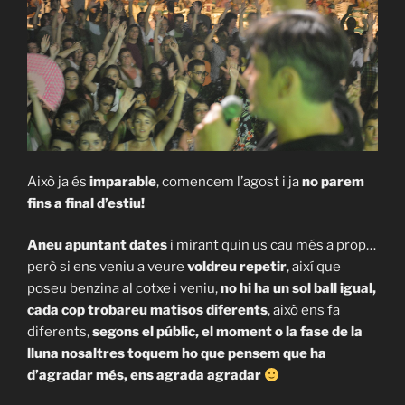
Això ja és
imparable
, comencem l’agost i ja
no parem
fins a final d’estiu!
Aneu apuntant dates
i mirant quin us cau més a prop…
però si ens veniu a veure
voldreu repetir
, així que
poseu benzina al cotxe i veniu,
no hi ha un sol ball igual,
cada cop trobareu matisos diferents
, això ens fa
diferents,
segons el públic, el moment o la fase de la
lluna nosaltres toquem ho que pensem que ha
d’agradar més
, ens agrada agradar