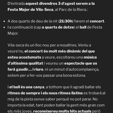
D’entrada
aquest divendres 3 d’agost serem a la
Festa Major de Vila-Seca
, al Parc de la Riera.:
A dos quarts de deu de la nit (
21:30h
) farem el
concert
.
I a continuació (cap
a quarts de dotze
) el
ball
de Festa
Major.
Vila-seca és un lloc nou per a nosaltres, Veniu a
veure’ns,
el concert és molt més dinàmic del que
esteu acostumats
a veure, escoltareu una
música
d’altíssima qualitat
i veureu un
espectacle que us
farà gaudir… i riure
, ni un minut d’autocomplaença,
estem per a fer-vos passar una bona estona.
I
el ball és una canya
, a tothom que li agradi ballar els
ritmes de sempre i els nous ritmes llatins
es trobarà al
mig de la pista sense saber perquè no pot parar. No
importa la edat, tant poden ballar la gent més gran com
els més joves,
reconeixereu molts hits actuals
però