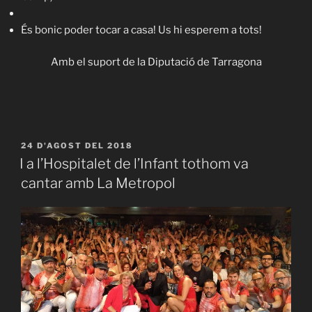
És bonic poder tocar a casa! Us hi esperem a tots!
Amb el suport de la Diputació de Tarragona
PUBLICAT
24 D'AGOST DEL 2018
A
I a l’Hospitalet de l’Infant tothom va
cantar amb La Metropol