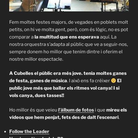
Fem moltes festes majors, de vegades en poblets molt
petits, on hi ve molta gent, però, com és lògic, no es pot
comparar a
la multitud que ens esperava
aquí. La
nostra orquestra s’adapta al públic que ve a seguir-nos,
sempre donem ho millor que tenim dintre i oferim el
nostre millor espectacle.
A Cubelles el públic era més jove. tenia moltes ganes
de festa, ganes de música
. I això ens fa créixer
El
public jove més que ballar els ritmes vol canya! I si
vols canya, dues tasses!!
Ho millor és que veieu
l’àlbum de fotos
i que
mireu els
vídeos que hem penjat, fets des de dalt l’escenari
.
Follow the Leader