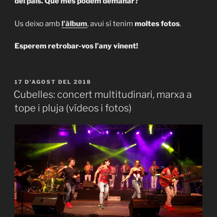
del país. Què més podem demanar?
Us deixo amb
l’àlbum
, avui sí tenim
moltes fotos
.
Esperem retrobar-vos l’any vinent!
PUBLICAT
17 D'AGOST DEL 2018
A
Cubelles: concert multitudinari, marxa a
tope i pluja (vídeos i fotos)