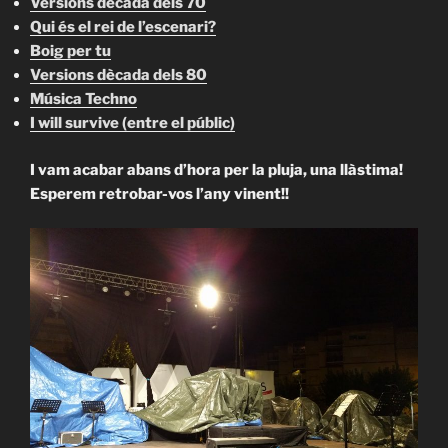
Versions dècada dels 70
Qui és el rei de l’escenari?
Boig per tu
Versions dècada dels 80
Música Techno
I will survive (entre el públic)
I vam acabar abans d’hora per la pluja, una llàstima!
Esperem retrobar-vos l’any vinent!!