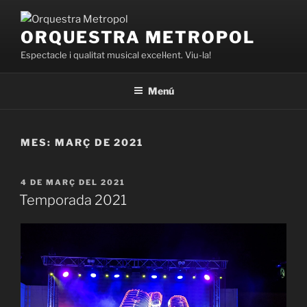
Vés
al
ORQUESTRA METROPOL
contingut
Espectacle i qualitat musical excel·lent. Viu-la!
Menú
MES:
MARÇ DE 2021
PUBLICAT
4 DE MARÇ DEL 2021
A
Temporada 2021