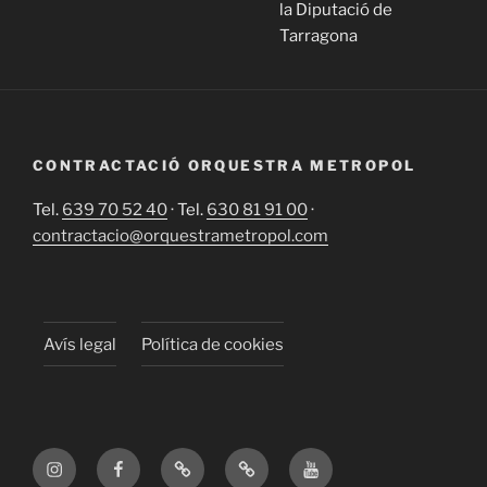
la Diputació de
Tarragona
CONTRACTACIÓ ORQUESTRA METROPOL
Tel.
639 70 52 40
· Tel.
630 81 91 00
·
contractacio@orquestrametropol.com
Avís legal
Política de cookies
Instagram
Facebook
X
TikTok
YouTube